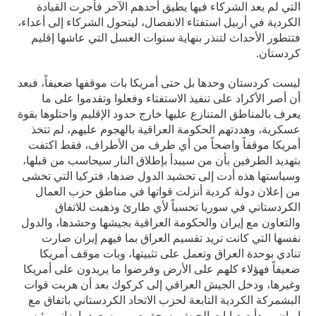
التي لم يعد الشركاء فيها يطيق أحدهم الآخر فأجرت القيادة
الكردية في أربيل استفتاء الانفصال، ليتحول الشركاء إلى أعداء،
فتتطور الأحداث لتنذر بنهاية سنوات العسل التي عاشها إقليم
كردستان.
ليست كردستان وحدها بل حتى أمريكا بات موقفها ضعيفاً، فبعد
أن أصر الأكراد على تنفيذ الاستفتاء وفعلوا وتقدموا على ما
يعرف بالمناطق المتنازع عليها خارج حدود الإقليم واحتلوها بقوة
عسكرية، وهددتهم الحكومة العراقية بالهجوم عليهم، لم تتخذ
أمريكا موقفاً واضحاً من أي طرف من الأطراف، فقط اكتفت
بتهديد الطرفين بأن من سيبدأ بإطلاق النار سيحاسب من قبلها،
وسياستها هذه أدت إلى تحشيد الدول ضدها، فتركيا التي تخشى
من إعلان دولة كردية أنزلت قواتها في مناطق حزب العمال
الكردستاني في سوريا تحسباً لأي طارئ وذهبت للاتفاق
والتعاون مع إيران والحكومة العراقية بجيشها وحشدها، والدول
نفسها التي كانت تريد تقسيم العراق بما فيهم إيران صارت
تنادي بوحدة العراق وتعمل على تثبيتها، وبات موقف أمريكا
ضعيفاً فهؤلاء كلهم على الأرض وفرضوا ما يريدون على أمريكا
وغيرها، ودخل الجيش العراقي إلى كركوك بعد أن هربت قوات
البشمركة الكردية التابعة لحزب الاتحاد الكردستاني باتفاق مع
إيران، وبدأت دبابات الجيش بسحق صور مسعود بارزاني رئيس