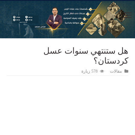
هل ستنتهي سنوات عسل
كردستان؟
مقالات
578 زيارة