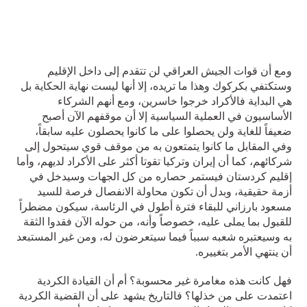
ومع أن قوات الجيش العراقي لن تتقدم إلى داخل الإقليم
وستكتفي بكركوك وهذا ما تريده، إلا أنها ليست نهاية الحكاية بل
هي البداية فالأكراد خرجوا خاسرين، ومع أنهم الشركاء
الأساسيون في العملية السياسية إلا أن موقفهم الآن أصبح
ضعيفاً للغاية ولن يحصلوا على ما كانوا يحصلون عليه سابقاً،
وفي المقابل ما كانوا يتمتعون به من موقف قوي سيتحول إلى
شركائهم، كما أن إيران وتركيا تقوتا أكثر على الأكراد لديهم، وأما
إقليم كردستان فيستمر حصاره من كل الجهات وسيدخل في
أزمة حقيقية، وبدل أن تكون محاولة الانفصال فرصة للسيد
مسعود بارزاني للبقاء فترة أطول في الرئاسة، سيكون مضطراً
للقبول بما يملى عليه، خصوصاً وأنه، من حوله الآن فقدوا الثقة
به وسيعتبره شعبه سبباً فيما سيتعرضون له، ومن غير المستبعد
أن ينتهي الأمر بتغييره.
فهل كانت هذه مغامرة غير محسوبة؟ أم أن القيادة الكردية
اعتمدت على من خذلها؟ فالتاريخ يشهد على أن القضية الكردية