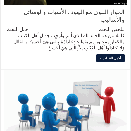
الحوار النبوي مع اليهود.. الأسباب والوسائل
والأساليب
ملخص البحث حمل البحث
كاملا من هنا الحمد لله الذي أمر وأوجب جدال أهل الكتاب
والكفار ومحاورتهم بقوله: وَجَادِلْهُمْ بِالَّتِي هِيَ أَحْسَنُ، والقائل:
وَلا تُجَادِلُوا أَهْلَ الْكِتَابِ إِلاَّ بِالَّتِي هِيَ أَحْسَنُ …
أكمل القراءة »