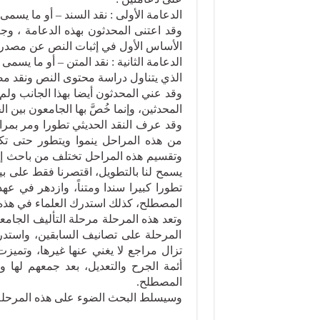
الدعامة الأولى : نقد السند – أو ما يسمى 
وقد اعتنى المحدثون بهذه الدعامة ، وجعل
الأساس الأول في إثبات النص عن مصدره، و
الدعامة الثانية : نقد المتن – أو ما يسمى ب
الذي يتناول دراسة محتوى النص ونقد م
وقد عني المحدثون أيضا بهذا الجانب ولم ي
المحدثين، وإنما خُصَّ بها الجامعون بين ا
وقد عرف النقد الحديثي تطورا ومر بمر
من هذه المراحل ينموا ويتطور حتى تكا
وتقسيم هذه المراحل تختلف من باحث إل
يسمح لنا بالتطويل، اقتصرنا فقط على ب
تطورا كبيرا سندا ومتناً، وازدهر في عه
المصطلح، كذلك استدرك العلماء في هذه 
وتعد هذه المرحلة مرحلة التأليف الجامع
المرحلة على تصانيف السابقين، واستدر
تزال مراجع لا يغني عنها غيرها، وتميزت 
أئمة الجرح والتعديل، بعد جمعهم لها و
المصطلح.
وسيسلط البحث الضوء على هذه المرحلة 