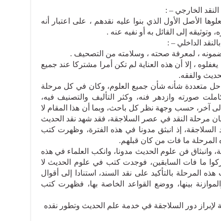
النقد الخارجي – :
وها الأصل الأول الذي بنوا عليه نقدهم ، على اعتبار أنه
توثيقه إلى القائل به أو نفيه عنه .
النقد الداخلي – :
ضمونه ، لمعرفة صحته ، وسلامته من التصحيف .
غفلوه ، إلا أن هذه العناية لم تكن أمرا مشتركا عند جميع
لحديث والفقه.
احل متعددة شأنه شأن جميع العلوم، وكان في كل مرحلة
ملت صورته وازدهر فنه، وكثر التأليف والتصنيف فيه،
ى آخر، حسب وجهة نظر كل باحث، وبما أن هذا المقام لا
يان مرحلة النقد في عصر السلاجقة، فقد شهد نقد الحديث
د السلاجقة، إذ انبثق مدونا في هذه الفترة، وظهرت كتب
المرحلة ما فات من كان قبلهم.
ة، وانبثاق فن علوم الحديث مدونا، وانكب العلماء في هذه
كوا ما فات السابقين، فوجدت كتب في علوم الحديث لا
هذه المرحلة بالتأكيد على نقد السند، استنادا إلى أقوال
الموازنة بينها، ووضع القواعد الخاصة بها، فظهرت كتب
لإبراز دور السلاجقة في خدمة علم الحديث وتطور نقده