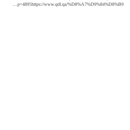
p=4895
https://www.qdl.qa/%D8%A7%D9%84%D8%B9…