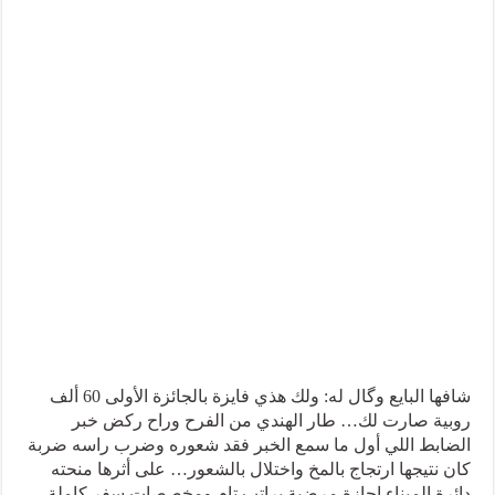
شافها البايع وگال له: ولك هذي فايزة بالجائزة الأولى 60 ألف
روبية صارت لك… طار الهندي من الفرح وراح ركض خبر
الضابط اللي أول ما سمع الخبر فقد شعوره وضرب راسه ضربة
كان نتيجها ارتجاج بالمخ واختلال بالشعور… على أثرها منحته
دائرة الميناء إجازة مرضية براتب تام ومخصصات سفر كاملة