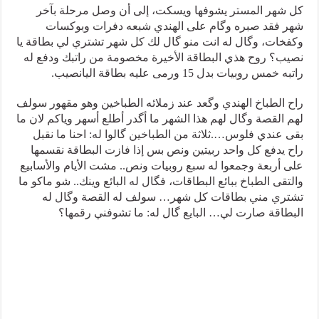
كل شهر المستر يشوفها ويسكت، إلى أن وصل مرحلة بآخر
شهر فقد صبره وگام على الهندي شبعه دفرات وبوكسات
وكفخات، وگال له انت منو گال لك كل شهر تشتري لي بطاقة يا
نصيب؟ روح هذي البطاقة الأخيرة مخصومة من راتبك ودفع له
راتبه خمس روبيات بدل 15 ورمى عليه بطاقة اليانصيب.
راح الطباخ الهندي وگعد عند زملائه الطباخين وهو مقهور سولف
لهم القصة وگال لهم هذا الشهر ما أگدر أطلع أسهر وياكم لان ما
بقى عندي فلوس….ثلاثة من الطباخين گالوا له: احنا ما نقبل
راح يدفع كل واحد ربيتين ونص بس إذا فازت البطاقة نقسمها
على أربعة وجمعوا له سبع روبيات ونص.. مشت الأيام والأسابيع
والتقى الطباخ ببائع البطاقات، فگال له البائع وينك.. شو ماكو ما
تشتري مني بطاقات كل شهر… سولف له القصة وگال له
البطاقة صارت لي… البايع گال له: ما تشوفني رقمها؟