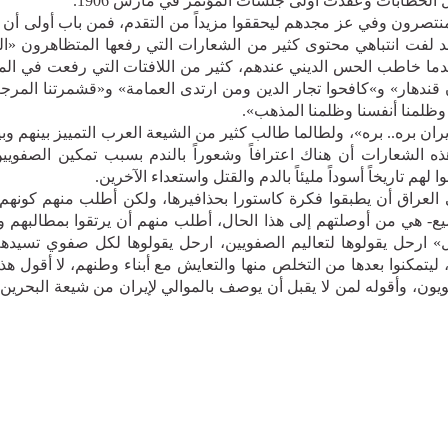
 الخطابات وعقدت أولى جلسات المؤتمر في مارس 1906.
منتصرون وفي عز مجدهم ليحققوا مزيداً من التقدم، فمن باب أولى أن
وقد لفت انتباهي محتوى كثير من الشعارات التي رفعها المتظاهرون «ال
دما خاطب الحس الديني عندهم، كثير من اللافتات التي رفعت في ال
 قندهار» و»كافحوا تجار الدين ومن ارتدى العمامة» و«قشمرتنا المرجع
ظلمنا أنفسنا وظلمنا المذهب».
 بره.. بره»، ولطالما طالب كثير من الشيعة العرب التمييز بينهم وبي
 الشعارات أن هناك اعترافاً وشعوراً بالندم بسبب تمكين الصفويي
هم تاريخاً أسوداً مليئاً بالدم والقتل واستعداء الآخرين.
 العراق أن يطبقوا فكرة كاستورا بحذافيرها، ولكن أطلب منهم كونه
يع- هي من أوصلتهم إلى هذا الحال، أطلب منهم أن يرتقوا بمطالبهم وي
 ارحل يقولوها لتعاليم الصفويين، ارحل يقولوها لكل صفوي تسيده
، ليتمكنوا بعدها من التخلص منها والتعايش مع أبناء وطنهم، لا أقول ه
ويون، وأقوله لمن لا يقبل أن يوصف بالموالي لإيران من شيعة البحرين