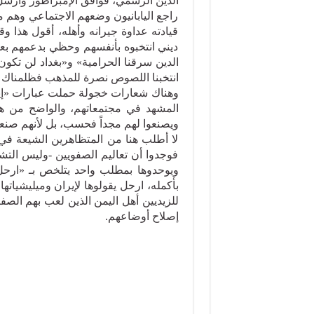
الدين الرسمي، فوافق الإمبراطور وأرسل
راجع اليابانيون وضعهم الاجتماعي وهم 
قيادته عداوة جيرانه وأهله، أقول هذا 
ديني انتخبوه بأنفسهم وحظي بدعمهم بع
الدين سرقنا الحرامية» و«بغداد لن تكون
انتخبنا اللصوص نصرة للمذهب فظلمناك و
وهناك شعارات خجولة حملت عبارات «إيران
المشهد في مجتمعاتهم، والواضح من هذه
ويصنعوا لهم مجداً فحسب، بل لأنهم صنعوا ل
لا أطلب هنا من المتظاهرين الشيعة في
فوجدوا أن تعاليم الصفويين -وليس التش
ويوحدوها بمطلب واحد يتلخص بـ «ارحل»
بأكمله، ارحل يقولوها لإيران وميليشياتها
للزيديين أهل اليمن الذين لعب بهم الصف
إصلاح أوضاعهم.