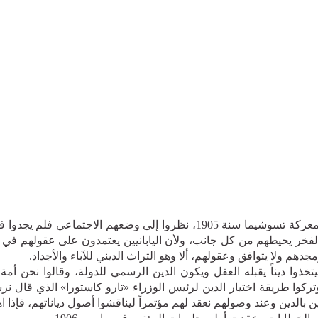
عندما انتصر اليابانيون على الروس في معركة تسوشيما سنة 1905، نظروا إلى 
والفخر يحيطهم من كل جانب، ولأن اليابانيين يعتمدون على عقولهم في 
مجدهم ولا يتوافق وعقولهم، ألا وهو التراث الديني للآباء والأجداد.
ذوا ديناً يقبله العقل ويكون الدين الرسمي للدولة، وقالوا نحن أمة 
تركوا طريقة اختيار الدين لرئيس الوزراء «تارو كاستورا» الذي قال 
 بالدين وعند وصولهم نعقد لهم مؤتمراً ليناقشوا أصول دياناتهم، فإذا اهت