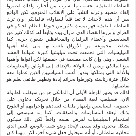
السلطة التنفيذية بحسب ما تسرب من أخبار، ولذلك اعتبروا
إلغاء منصبه وعزله انقلاباً على الانقلاب المتوقع، لكن الواقع
يبين أن هذه الأحداث لا تعد قلباً للطاولة، فالمالكي وإن ترك
السلطة التنفيذية فهو يمسك بكثير من خيوط النظام الحاكم في
العراق وأبرزها القضاء الذي مازال بيده وتابعاً له، كذلك كثير من
السياسيين وأعضاء البرلمان والمحافظين يتبعون حزبه، كما
يحتفظ بمجموعة من الأوراق يلعب بها متى شاء أهمها
الميليشيات التي تجمعت تحت ميليشيا كبيرة عنوانها الحشد
الشعبي، وهي وإن كانت مقسمة في حقيقتها لكن أقواها وأهمها
يتبع المالكي ويدين له بالولاء، بالإضافة إلى الوثائق والمعلومات
والأدلة التي يمتلكها وتدين أغلب السياسيين الذين عملوا معه
خلال فترة رئاسته وتورطوا بجرائم إبادة وتطهير طائفي يعلم هو
تفاصيلها.
لذلك قد يظهر للوهلة الأولى أن المالكي هو من سيقلب الطاولة
الآن، فسيلعب لعبة القضاء من خلال تحريكه دعاوى على
خصومه السياسيين وإظهار ملفات فسادهم وإجرامهم أو التلويح
بذلك ليعقد المساومات والصفقات، كما إنه سيسعى إلى
استخدام الميليشيات لفرض نفسه واقعاً لكن ذلك سيكون
بشكل محدود، وقد يسعى لإيجاد وضع شبيه بالوضع الليبي الذي
تتجاذبه سلطتان، أو أنه سيحاول فعل شيء آخر، لكن مهما كان