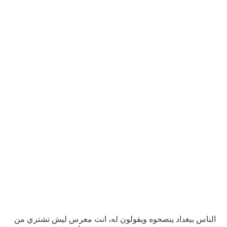
الناس ببغداد ينصحوه ويقولون له، انت معرس ليش تشتري من