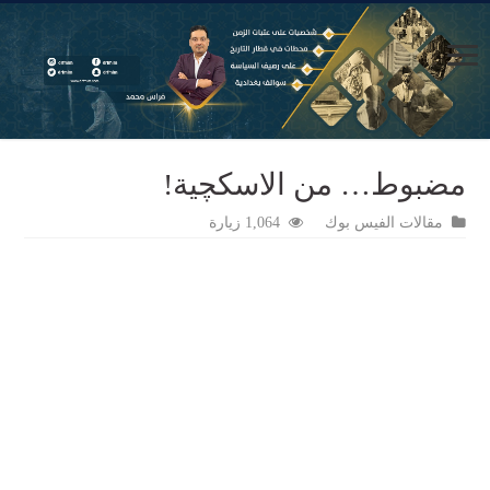
مضبوط… من الاسكچية!
مقالات الفيس بوك
1,064 زيارة